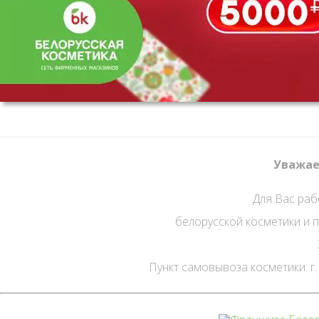
Уважае
Для Вас раб
белорусской косметики и
Пункт самовывоза косметики: г. С