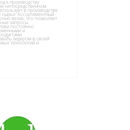
од к производству
оем непосредственном
использует в производстве
е сырье. Ассортиментный
очно велик, что позволяет
ьные запросы
етики постоянно
еменными и
родуктами.
вать лидером в своей
овых технологий и