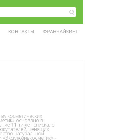
КОНТАКТЫ
ФРАНЧАЙЗИНГ
тву косметических
метик» основано в
ение 11-ти лет снискало
окупателей, ценящих
ество натуральной
и «Эксклюзивкосметик» -