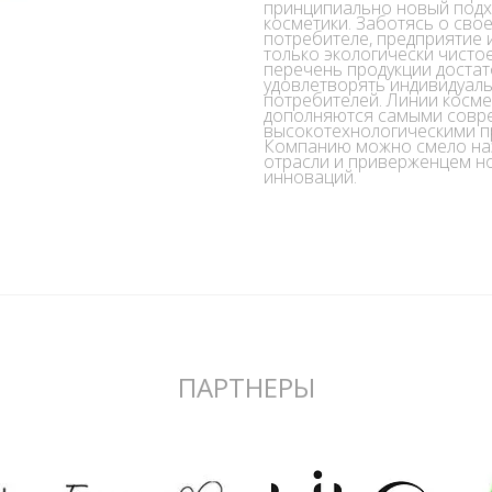
принципиально новый подх
косметики. Заботясь о св
потребителе, предприятие 
только экологически чисто
перечень продукции достат
удовлетворять индивидуал
потребителей. Линии косм
дополняются самыми совр
высокотехнологическими п
Компанию можно смело наз
отрасли и приверженцем н
инноваций.
ПАРТНЕРЫ